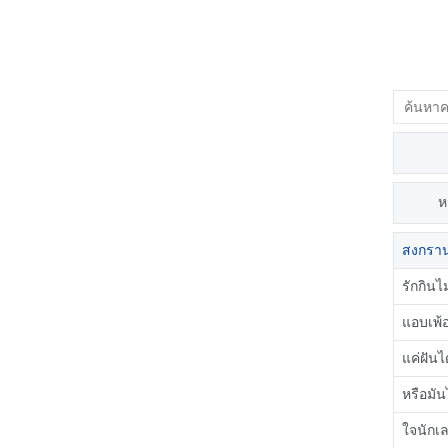
ห
สงกรานต
รักกินไ
แอบเพ้อ
แค่ฝันไ
หรือมัน
ใจนักเล