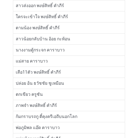
สาวส่งออก พงษ์สิทธิ์ คำภีร์
ใครจะเข้าใจ พงษ์สิทธิ์ คำภีร์
ตามน้อง พงษ์สิทธิ์ คำภีร์
สาวน้อยกลับบ้าน อ้อย กะท้อน
นางงามตู้กระจก คาราบาว
แม่สาย คาราบาว
เสือ11ตัว พงษ์สิทธิ์ คำภีร์
ปล่อย อ้น ธวัชชัย ชูเหมือน
ตกเขียว ครูซัน
ภาพจำ พงษ์สิทธิ์ คำภีร์
ก้มกราบรถกู ตี๋คุงครีเอถีบนอกโลก
พ่อภูมิพล แอ๊ด คาราบาว