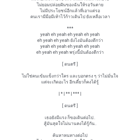
ไม่ยอมปล่อยฝันของฉันให้รอวันตาย
ไม่มีประโยชน์อีกแล้วที่เอาแต่รอ
คนเรามีมือมีเท้าไว้ก้าวเดินไป ยังเหลือเวลา
***
yeah eh yeah eh yeah eh yeah
eh yeah eh yeah ยังไงมันต้องดีกว่า
yeah eh yeah eh yeah eh yeah
eh yeah eh yeah พรุ่งนี้มันต้องดีกว่า
[ ดนตรี ]
ไม่ใช่คนเข้มแข็งกว่าใคร และบอกตรง ๆ ว่าไม่มั่นใจ
แต่จะเกิดอะไร อีกเดี๋ยวก็คงได้รู้
| * | ** | *** |
[ ดนตรี ]
เธอยังมีแรง ก็ขอเดินต่อไป..
สู้มันสุดใจไม่นานคงได้รู้กัน..
ค้นหาหนทางต่อไป