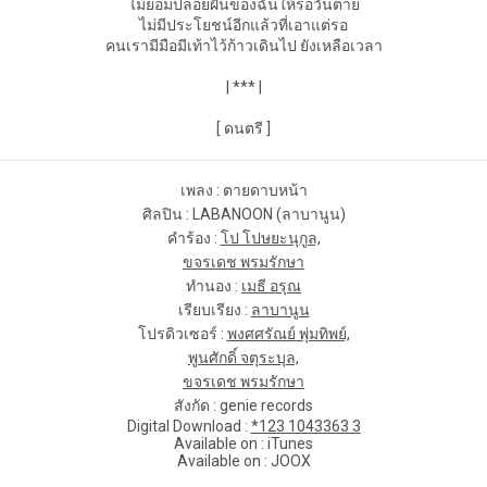
ไม่ยอมปล่อยฝันของฉันให้รอวันตาย
ไม่มีประโยชน์อีกแล้วที่เอาแต่รอ
คนเรามีมือมีเท้าไว้ก้าวเดินไป ยังเหลือเวลา
| *** |
[ ดนตรี ]
เพลง : 
ตายดาบหน้า
ศิลปิน : 
LABANOON (ลาบานูน)
คำร้อง : 
โป โปษยะนุกูล,
ขจรเดช พรมรักษา
ทำนอง : 
เมธี อรุณ
เรียบเรียง : 
ลาบานูน
โปรดิวเซอร์ : 
พงศศรัณย์ พุ่มทิพย์,
พูนศักดิ์ จตุระบุล,
ขจรเดช พรมรักษา
สังกัด : 
genie records
Digital Download : 
*123 1043363 3
Available on : 
iTunes
Available on : 
JOOX