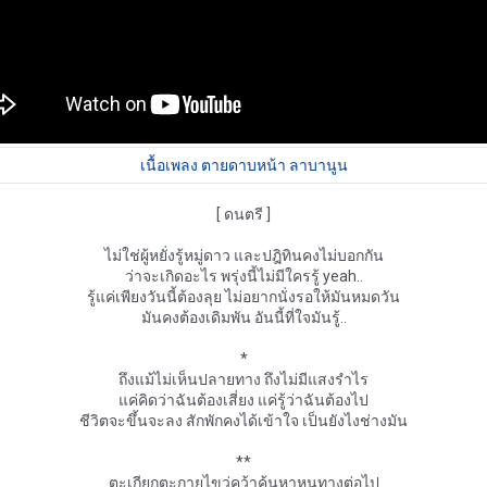
เนื้อเพลง ตายดาบหน้า ลาบานูน
[ ดนตรี ]
ไม่ใช่ผู้หยั่งรู้หมู่ดาว และปฎิทินคงไม่บอกกัน
ว่าจะเกิดอะไร พรุ่งนี้ไม่มีใครรู้ yeah..
รู้แค่เพียงวันนี้ต้องลุย ไม่อยากนั่งรอให้มันหมดวัน
มันคงต้องเดิมพัน อันนี้ที่ใจมันรู้..
*
ถึงแม้ไม่เห็นปลายทาง ถึงไม่มีแสงรำไร
แค่คิดว่าฉันต้องเสี่ยง แค่รู้ว่าฉันต้องไป
ชีวิตจะขึ้นจะลง สักพักคงได้เข้าใจ เป็นยังไงช่างมัน
**
ตะเกียกตะกายไขว่คว้าค้นหาหนทางต่อไป