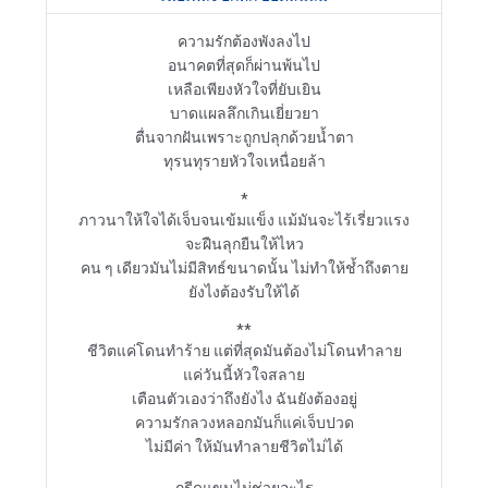
ความรักต้องพังลงไป

อนาคตที่สุดก็ผ่านพ้นไป

เหลือเพียงหัวใจที่ยับเยิน

บาดแผลลึกเกินเยี่ยวยา

ตื่นจากฝันเพราะถูกปลุกด้วยน้ำตา

ทุรนทุรายหัวใจเหนื่อยล้า

*

ภาวนาให้ใจได้เจ็บจนเข้มแข็ง แม้มันจะไร้เรี่ยวแรง

จะฝืนลุกยืนให้ไหว

คน ๆ เดียวมันไม่มีสิทธ์ขนาดนั้น ไม่ทำให้ช้ำถึงตาย

ยังไงต้องรับให้ได้

**

ชีวิตแค่โดนทำร้าย แต่ที่สุดมันต้องไม่โดนทำลาย

แค่วันนี้หัวใจสลาย

เตือนตัวเองว่าถึงยังไง ฉันยังต้องอยู่

ความรักลวงหลอกมันก็แค่เจ็บปวด

ไม่มีค่า ให้มันทำลายชีวิตไม่ได้

กรีดแขนไม่ช่วยอะไร
