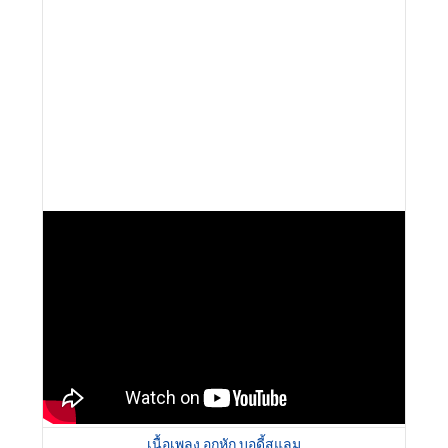
เนื้อเพลง อกหัก บอดี้สแลม