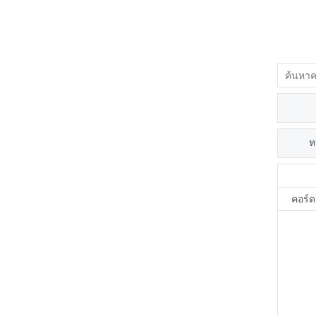
ห
คอร์ด