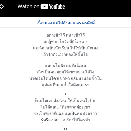
เนื้อเพลง แม่ไม่สั่งสอน ศร ศรศักดิ์
อดๆเข้าไว้ ทนๆเข้าไว้

แม่
ส่งมาเป็นนักเรียน ไม่ใช่เป็นนักเลง

ถ้ารักตัวเองก็ท่องให้ขึ้นใจ

แม่
บ่นไม่ฟัง 
แม่
สั่งไม่สน

เกิดเป็นคน ยอมให้เขาหยามได้ไง

บาดเจ็บโดนใครเขาทำ กลับมานอนช้ำใน

แต่คนที่นอนช้ำใจคือ
แม่
เรา

ก็แม่ไม่เคยสั่งสอน
..ให้เป็นคนใจร้าย

ไม่ได้สอน..ให้ยกพวกต่อยเขา

จะเจ็บที่เรากี่แผล 
แม่
เป็นคนปวดร้าว

รู้หรือเปล่า..
แม่
ร้องไห้ใครทำ

**
