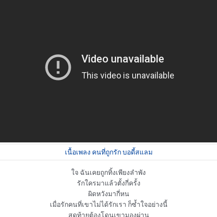
เนื้อเพลง คนที่ถูกรัก บอดี้สแลม
ใจ ฉันเคยถูกทิ้งเพียงลำพัง

รักใครมาแล้วตั้งกี่ครั้ง

ผิดหวังมากี่หน

เมื่อรักคนที่เขาไม่ได้รักเรา ก็ซ้ำใจอย่างนี้

สุดท้ายต้องโดนเขามองผ่าน
